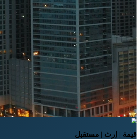
قيمة | إرث | مستقبل