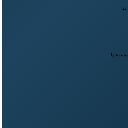
عة
جموعتها.