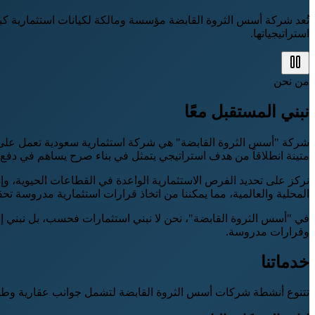
تُعد شركة أسس الثروة القابضة مؤسسة ومالكة لكيانات استثمارية كبرى
استراتيجياتها.
من نحن
نبني المستقبل معًا
شركة "أسس الثروة القابضة" هي شركة استثمارية سعودية تعمل على ب
متينة انطلاقاً من هدف استراتيجي يتمثل في بناء صرح يساهم في دفع ع
نركز على تحديد الفرص الاستثمارية الواعدة في القطاعات الحيوية، وإد
المحلية والعالمية، مما يمكننا من اتخاذ قرارات استثمارية مدروسة ت
في "أسس الثروة القابضة"، نحن لا نبني استثمارات فحسب، بل نبني إرث
وقرارات مدروسة.
خدماتنا
تتنوع أنشطة شركات أسس الثروة القابضة لتشمل جوانب عقارية وطبية 