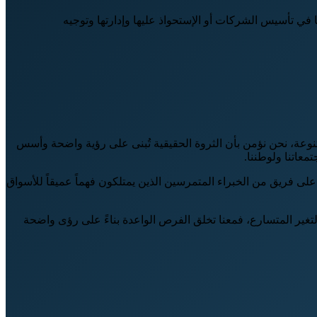
في تأسيس الشركات أو الإستحواذ عليها وإدارتها وتوجيه
عة، نحن نؤمن بأن الثروة الحقيقية تُبنى على رؤية واضحة وأسس
عاتنا ولوطننا.
على فريق من الخبراء المتمرسين الذين يمتلكون فهماً عميقاً للأسواق
تغير المتسارع، فمعنا تخلق الفرص الواعدة بناءً على رؤى واضحة